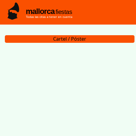
mallorca
fiestas
Todas las citas a tener en cuenta
Cartel / Póster