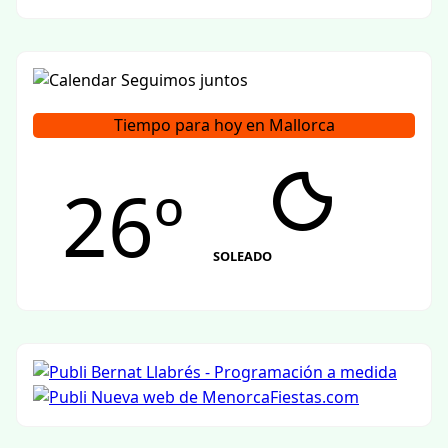
Tiempo para hoy en Mallorca
26º
SOLEADO