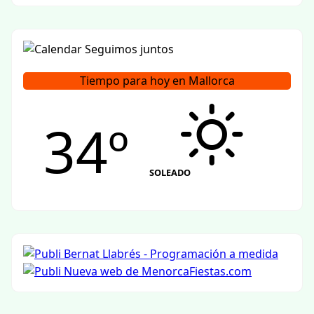
Tiempo para hoy en Mallorca
34º
SOLEADO