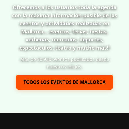
Ofrecemos a los usuarios toda la agenda
con la máxima información posible de los
eventos y actividades realizadas en
Mallorca... eventos, ferias, fiestas,
verbenas, mercados, deportes,
espectáculos, teatro y mucho más!!
Más de 50.920 eventos publicados desde
nuestros inicios.
TODOS LOS EVENTOS DE MALLORCA