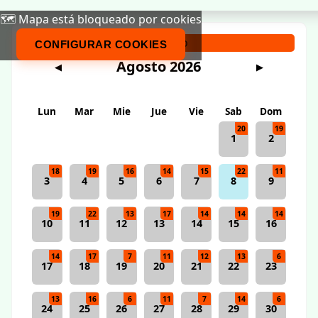
🗺️ Mapa está bloqueado por cookies
Calendario
CONFIGURAR COOKIES
Agosto 2026
◀
▶
Lun
Mar
Mie
Jue
Vie
Sab
Dom
20
19
1
2
18
19
16
14
15
22
11
3
4
5
6
7
8
9
19
22
13
17
14
14
14
10
11
12
13
14
15
16
14
17
7
11
12
13
6
17
18
19
20
21
22
23
13
16
6
11
7
14
6
24
25
26
27
28
29
30