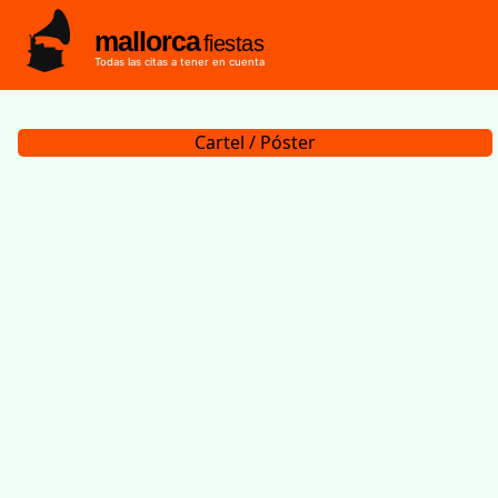
mallorca
fiestas
Todas las citas a tener en cuenta
Cartel / Póster