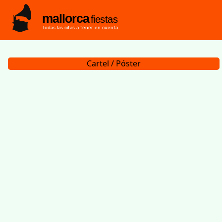
mallorca
fiestas
Todas las citas a tener en cuenta
Cartel / Póster