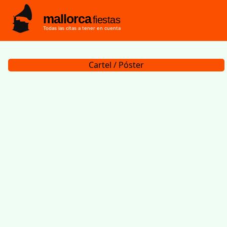
mallorca
fiestas
Todas las citas a tener en cuenta
Cartel / Póster