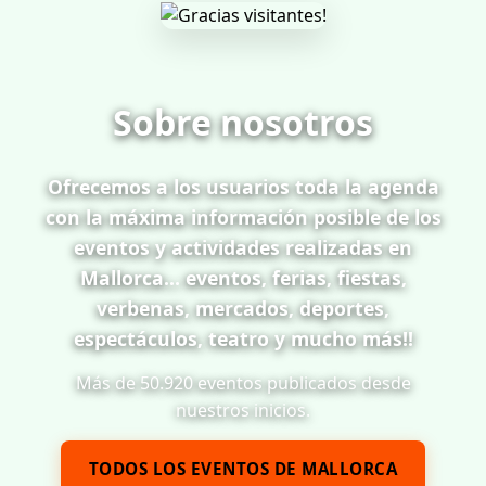
Sobre nosotros
Ofrecemos a los usuarios toda la agenda
con la máxima información posible de los
eventos y actividades realizadas en
Mallorca... eventos, ferias, fiestas,
verbenas, mercados, deportes,
espectáculos, teatro y mucho más!!
Más de 50.920 eventos publicados desde
nuestros inicios.
TODOS LOS EVENTOS DE MALLORCA