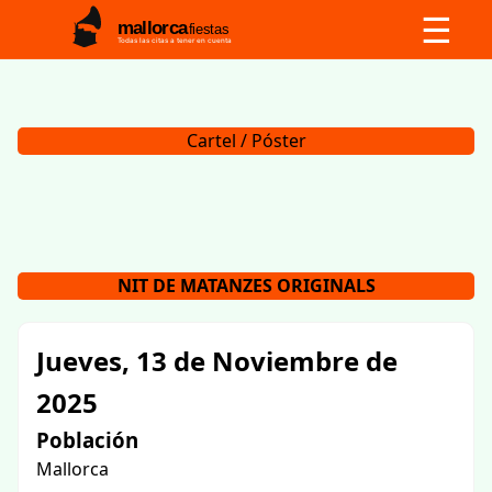
☰
mallorca
fiestas
Todas las citas a tener en cuenta
Cartel / Póster
NIT DE MATANZES ORIGINALS
Jueves, 13 de Noviembre de
2025
Población
Mallorca